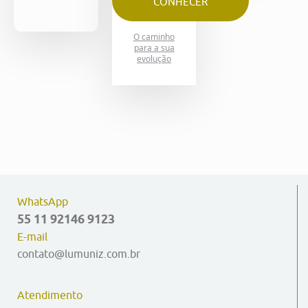
CONHECER
O caminho
para a sua
evolução
WhatsApp
55 11 92146 9123
E-mail
contato@lumuniz.com.br
Atendimento