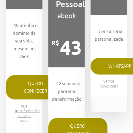
Pessoal
ebook
Mantenha o
Consultoria
domínio da
43
personalizada
sua vida,
R$
mesmo no
caos
WHATSAPP
Vamos
QUERO
12 semanas
conversar?
CONHECER
para sua
transformação
Sua
transformação
começa
aqui!
QUERO