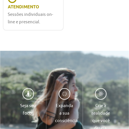
ATENDIMENTO
Sessões individuais on-
line e presencial.
Seja seu
Expanda
Crie a
foco.
a sua
realidade
consciência.
que você
deseja.