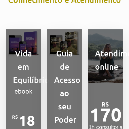
Vida
Guia
Atendim
em
de
online
...
Equilíbrio
Acesso
ebook
ao
R$
seu
170
18
R$
Poder
1h consultoria